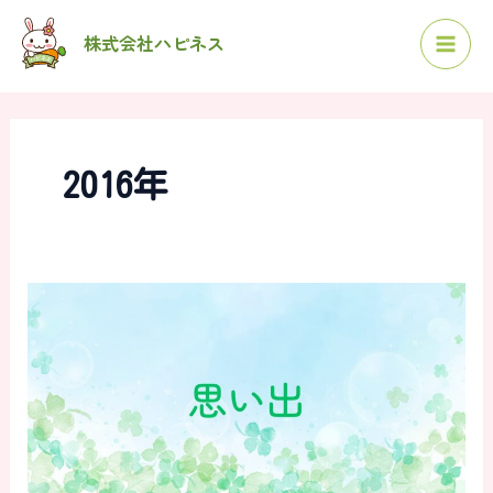
内
検
株式会社ハピネス
容
索
を
ス
キ
ッ
2016年
プ
2016
年